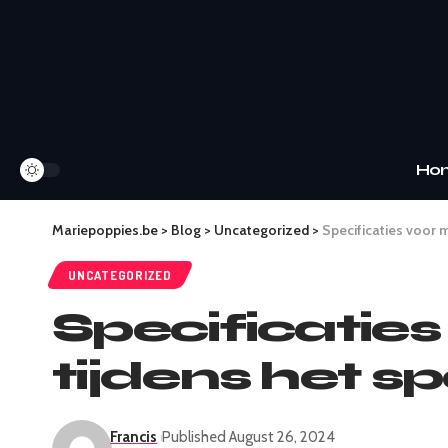
Ho
Mariepoppies.be
>
Blog
>
Uncategorized
>
Specificaties voor 
UNCATEGORIZED
Specificatie
tijdens het s
Francis
Published August 26, 2024