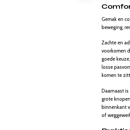
Comfor
Gemak en comf
beweging, re
Zachte en ad
voorkomen dat
goede keuze,
losse pasvor
komen te zit
Daarnaast is
grote knopen 
binnenkant v
of weggewerk