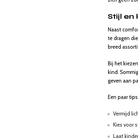
Stijl en
Naast comfort
te dragen di
breed assort
Bij het kiez
kind. Sommige
geven aan pa
Een paar tips 
Vermijd lic
Kies voor 
Laat kinde