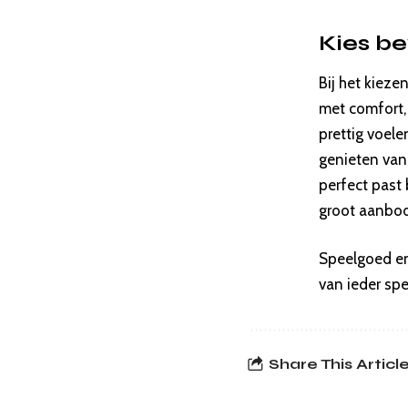
Kies be
Bij het kieze
met comfort,
prettig voele
genieten van 
perfect past 
groot aanbod 
Speelgoed en 
van ieder sp
Share This Articl