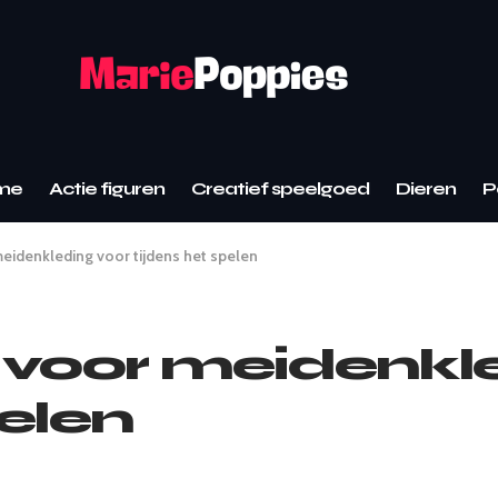
me
Actie figuren
Creatief speelgoed
Dieren
P
meidenkleding voor tijdens het spelen
s voor meidenkl
pelen