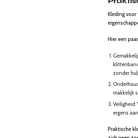
Praktis
Kleding voor 
eigenschapp
Hier een paar
Gemakkelij
klittenban
zonder hul
Onderhouds
makkelijk 
Veiligheid:
ergens aan 
Praktische kl
zich geen zo