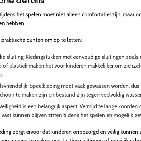
che details
tijdens het spelen moet niet alleen comfortabel zijn, maar o
en hebben.
 praktische punten om op te letten:
ke sluiting: Kledingstukken met eenvoudige sluitingen zoals
d of elastiek maken het voor kinderen makkelijker om zichzelf
p.
vriendelijk: Speelkleding moet vaak gewassen worden, dus k
schoon te maken zijn en bestand zijn tegen veelvuldig wassen 
 Veiligheid is een belangrijk aspect. Vermijd te lange koorden 
vast kunnen blijven zitten tijdens het spelen en mogelijk gev
eding zorgt ervoor dat kinderen onbezorgd en veilig kunnen s
rgen hoeven te maken over lastige sluitingen of moeilijk sch